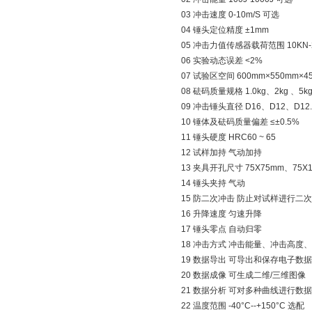
03 冲击速度 0-10m/S 可选
04 锤头定位精度 ±1mm
05 冲击力值传感器载荷范围 10KN-
06 实验动态误差 <2%
07 试验区空间 600mm×550mm×4
08 砝码质量规格 1.0kg、2kg 、5kg
09 冲击锤头直径 D16、D12、D12.
10 锤体及砝码质量偏差 ≤±0.5%
11 锤头硬度 HRC60 ~ 65
12 试样加持 气动加持
13 夹具开孔尺寸 75X75mm、75X
14 锤头夹持 气动
15 防二次冲击 防止对试样进行二
16 升降速度 匀速升降
17 锤头零点 自动归零
18 冲击方式 冲击能量、冲击高度
19 数据导出 可导出和保存电子数据
20 数据成像 可生成二维/三维图像
21 数据分析 可对多种曲线进行数
22 温度范围 -40°C--+150°C 选配