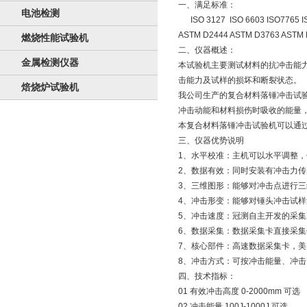
一、满足标准：
电池检测
ISO 3127 ISO 6603 ISO7765 I
ASTM D2444 ASTM D3763 ASTM 
燃烧性能试验机
二、仪器概述：
金属检测仪器
本试验机主要测试材料的抗冲击能力
击能力及试样的损坏和断裂状态。
焙烧炉试验机
我公司生产的复合材料落锤冲击试验
冲击动能和材料损伤时吸收的能量
本复合材料落锤冲击试验机可以通过
三、仪器优势说明
1、水平校准：主机可以水平调整
2、数据有效：同时安装有冲击力
3、三维图形：能够对冲击点进行
4、冲击形变：能够对锤头冲击试
5、冲击速度：冠测自主开发的采集
6、数据采集：数据采集卡直接采
7、核心部件：高速数据采集卡，美
8、冲击方式：可按冲击能量、冲
四、技术指标：
01 有效冲击高度 0-2000mm 可选
02 冲击能量 100J-1000J 可选