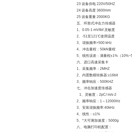
23 设备供电 220V/50HZ
24 设备高度 3600mm
25 设备重量 2000KG
五、环形式冲击力传感器
1、0.05-1 mV/lbf 灵敏度
2、-51至121℃使用温度
3、谐振频率>500 kHz
4、冲击量程：50kN量程
5、线性误差：满量程±1%（10%~50
六、进口高速采集卡
1、采集频率：2MHZ
2、内置数模转换器:≥16bit
3、频率响应：500KHZ
七、冲击加速度传感器
1、灵敏度：2pC/ m
2、频率响应：1～12000Hz
3、安装谐振频率:40kHz
4、线性：≤1%
5、*大可测加速度：5000g
八、电脑打印机配置：