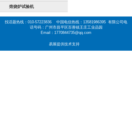
焙烧炉试验机
找话题热线：010-57223836 中国电信热线：13581986395 有限公司电
话号码：广州市昌平区百善镇王庄工业品园
Email：1770844735@qq.com
易展提供技术支持