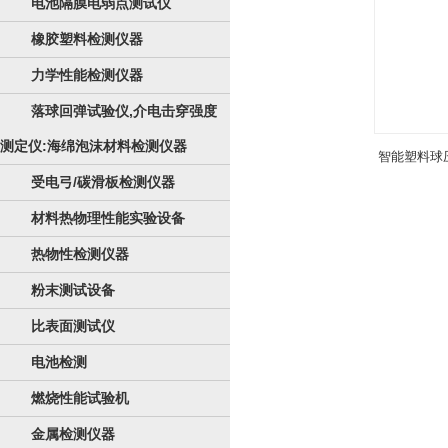
电池隔膜电弱点测试仪
橡胶塑料检测仪器
力学性能检测仪器
落球回弹试验仪,介电击穿强度
测定仪:海绵泡沫材料检测仪器
智能塑料球
受电弓/碳滑板检测仪器
材料热物理性能实验设备
热物性检测仪器
粉末测试设备
比表面测试仪
电池检测
燃烧性能试验机
金属检测仪器