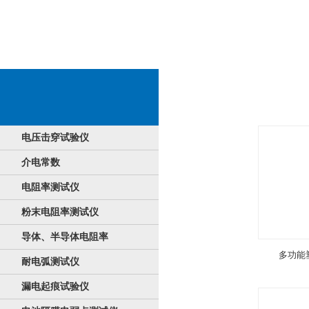
车辆展示出
电压击穿试验仪
介电常数
电阻率测试仪
粉末电阻率测试仪
导体、半导体电阻率
多功能
耐电弧测试仪
漏电起痕试验仪