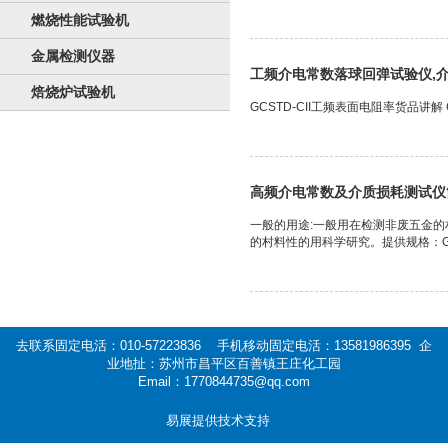
燃烧性能试验机
金属检测仪器
工频介电常数落球回弹试验仪,
焙烧炉试验机
GCSTD-CII工频表面电阻率货品讲解 
高频介电常数及介质损耗测试仪
一般的用途:一般用在检测非废五金的
的村料性的用科学研究。提供规格：GB/T1
去联系固定电活：010-57223836 手机移动固定电活：13581986395 企
业地扯：苏州市昌平区百善镇王庄化工园
Email：1770844735@qq.com
易展提供技术支持