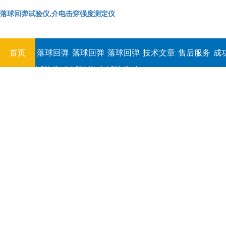
落球回弹试验仪,介电击穿强度测定仪
首页
落球回弹
落球回弹
落球回弹
技术文章
售后服务
成
试验仪,介
试验仪,介
试验仪,介
电击穿强
电击穿强
电击穿强
度测定仪
度测定仪
度测定仪