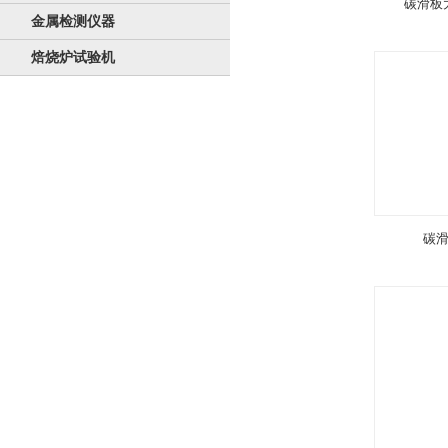
碳滑板
金属检测仪器
焙烧炉试验机
碳