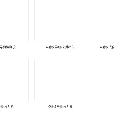
异物检测仪
X射线异物检测设备
X射线成
异物检测机
X射线异物检测机