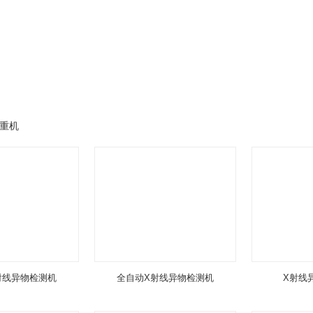
查重机
射线异物检测机
全自动X射线异物检测机
X射线