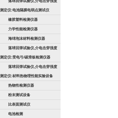
落球回弹试验仪,介电击穿强度
测定仪:电池隔膜电弱点测试仪
橡胶塑料检测仪器
力学性能检测仪器
海绵泡沫材料检测仪器
落球回弹试验仪,介电击穿强度
测定仪:受电弓/碳滑板检测仪器
落球回弹试验仪,介电击穿强度
测定仪:材料热物理性能实验设备
热物性检测仪器
粉末测试设备
比表面测试仪
电池检测