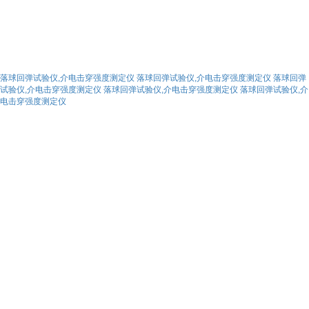
落球回弹试验仪,介电击穿强度测定仪
落球回弹试验仪,介电击穿强度测定仪
落球回弹
试验仪,介电击穿强度测定仪
落球回弹试验仪,介电击穿强度测定仪
落球回弹试验仪,介
电击穿强度测定仪