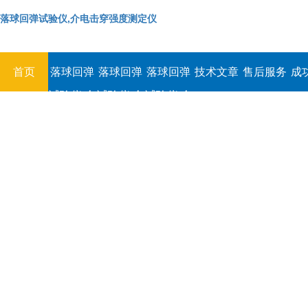
落球回弹试验仪,介电击穿强度测定仪
首页
落球回弹
落球回弹
落球回弹
技术文章
售后服务
成
试验仪,介
试验仪,介
试验仪,介
电击穿强
电击穿强
电击穿强
度测定仪
度测定仪
度测定仪