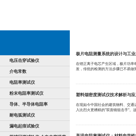
总体
极片电阻测量系统的设计与工业
电压击穿试验仪
在锂正离子电芯产生区域，极片功率
发，传统的检测的方法步骤已不易做到
介电常数
电阻率测试仪
粉末电阻率测试仪
塑料烟密度测试仪技术解析与应
导体、半导体电阻率
在现如今中国社会的建筑物料、交通
入比烈火更糟糕的"双面镜狙击手"。
耐电弧测试仪
漏电起痕试验仪
高温电阻率测试仪：材料电学性