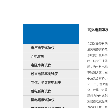
高温电阻率
在新装修资料研
电压击穿试验仪
量测装修资料常
系统提升更具关
介电常数
叶、航空工业器
电阻率测试仪
现，为村料电机
率监测方案，立
粉末电阻率测试仪
手后复合村料、
导体、半导体电阻率
艺。 二、能力
分三种重中之重
耐电弧测试仪
温精力的对比剖
漏电起痕试验仪
测器提取试品两
然而的干拢；是