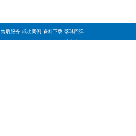
售后服务
成功案例
资料下载
落球回弹
试验仪,介
电击穿强
度测定仪