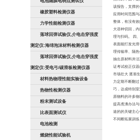
电池隔膜电弱点测试仪
该报告，支撑的
橡胶塑料检测仪器
应用时间范围与
整体，有没有效
力学性能检测仪器
大语种切回，内
落球回弹试验仪,介电击穿强度
理与扫码。 四
表面能打发光滑
测定仪:海绵泡沫材料检测仪器
理传输率、隔热
落球回弹试验仪,介电击穿强度
抽出原材料并洁
证考试校正仪器
测定仪:受电弓/碳滑板检测仪器
市场壮大 逐渐
材料热物理性能实验设备
力定期不断翻过
巧，达成特别室
热物性检测仪器
原物料的许多物
粉末测试设备
提高煮沸办法与
途的的关键主心
比表面测试仪
不间断拓展训练
电池检测
燃烧性能试验机